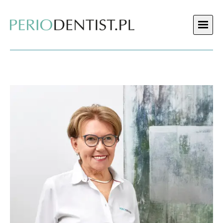
LEKARZE
NASZ GABINET
ZABIEGI
PYTANIA
STREFA PACJENTA
KONTAKT