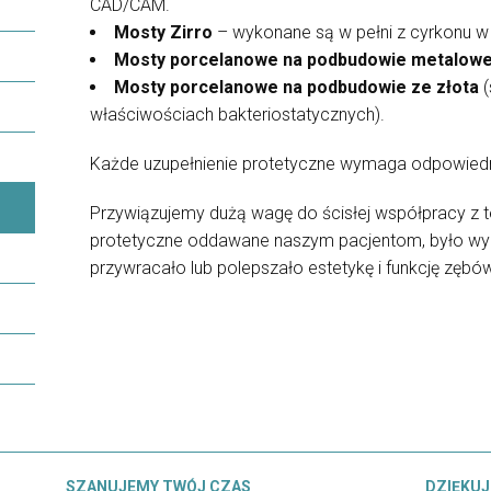
CAD/CAM.
Mosty Zirro
– wykonane są w pełni z cyrkonu 
Mosty porcelanowe na podbudowie metalowej
Mosty porcelanowe na podbudowie ze złota
(
właściwościach bakteriostatycznych).
Każde uzupełnienie protetyczne wymaga odpowiedniej
Przywiązujemy dużą wagę do ścisłej współpracy z t
protetyczne oddawane naszym pacjentom, było wyk
przywracało lub polepszało estetykę i funkcję zębów
SZANUJEMY TWÓJ CZAS
DZIĘKUJ